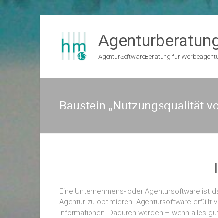
Zum
Inhalt
Agenturberatun
springen
AgenturSoftwareBeratung für Werbeagent
Baustein „Nutzungsqualität v
Eine Unternehmens- oder Agentursoftware ist das 
Agentur zu optimieren. Agentursoftware erfüllt 
Informationen. Dadurch werden – wenn alles gut l