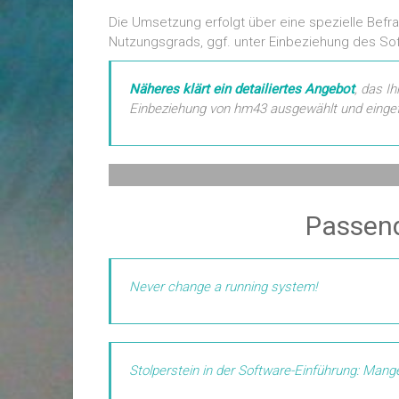
Die Umsetzung erfolgt über eine spezielle Befr
Nutzungsgrads, ggf. unter Einbeziehung des Sof
Näheres klärt ein detailiertes Angebot
, das I
Einbeziehung von hm43 ausgewählt und eingefü
Passend
Never change a running system!
Stolperstein in der Software-Einführung: Man