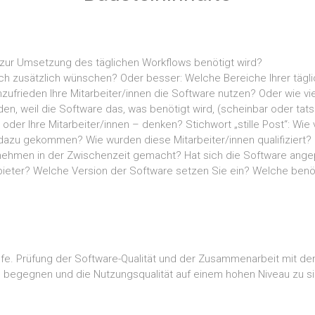
 zur Umsetzung des täglichen Workflows benötigt wird?
ch zusätzlich wünschen? Oder besser: Welche Bereiche Ihrer tägl
nzufrieden Ihre Mitarbeiter/innen die Software nutzen? Oder wie v
n, weil die Software das, was benötigt wird, (scheinbar oder tatsä
oder Ihre Mitarbeiter/innen – denken? Stichwort „stille Post“: Wie 
dazu gekommen? Wie wurden diese Mitarbeiter/innen qualifiziert?
rnehmen in der Zwischenzeit gemacht? Hat sich die Software ang
bieter? Welche Version der Software setzen Sie ein? Welche benöt
iefe. Prüfung der Software-Qualität und der Zusammenarbeit mit 
zu begegnen und die Nutzungsqualität auf einem hohen Niveau zu s