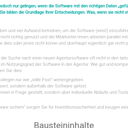
och nur gelingen, wenn die Software mit den richtigen Daten „gefütte
 Sie bilden die Grundlage Ihrer Entscheidungen. Was, wenn sie nicht
en und viel Aufwand betrieben, um die Software (einst) einzuführ
nicht richtig genutzt und die Mitarbeiter/innen arbeiten parallel mi
sie dies oder jenes nicht könne und überhaupt eigentlich gar nicht 
r die Suche nach einer neuen Agentursoftware oft nicht in den tat
n im Nutzungsgrad der Software in der Agentur. Wie gut und kompete
en Sie dies:
Kollegen nur wie „stille Post“ weitergegeben.
isiert, sondern außerhalb der Software gelöst.
mein in Frage gestellt, sondern über individuelle Abläufe und Too
are sichern“ sorgen Sie für Investitionssicherheit und beugen ein
Bausteininhalte