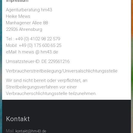
Impressum
Agenturberatung hm43
Heike Mews
Manhagener Allee 88
22926 Ahrensburg
Tel.: +49 (0) 4102 98 22 579
Mobil: +49 (0) 175 600 65 25
eMail: h.mews @ hm43.de
Umsatzsteuer-ID: DE 229561216
Verbraucher­streit­beilegung/Universal­schlichtungs­stelle
Wir sind nicht bereit oder verpflichtet, an
Streitbeilegungsverfahren vor einer
Verbraucherschlichtungsstelle teilzunehmen.
Kontakt
Mail:
kontakt@hm43.de