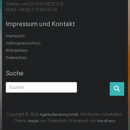
Telefon: +49 (0) 4102 98 22 579
Mobil: +49 (0) 175 600 65 25
Impressum und Kontakt
Impressum
Haftungsausschluss
Bildnachweis
Datenschutz
Suche
Copyright © 2026
. Alle Rechte vorbehalten.
Agenturberatung hm43
Theme:
von ThemeGrill. Präsentiert von
.
Ample
WordPress