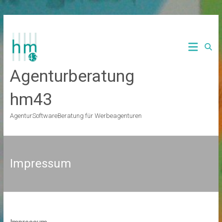
Zum
Inhalt
springen
Agenturberatung
hm43
AgenturSoftwareBeratung für Werbeagenturen
Impressum