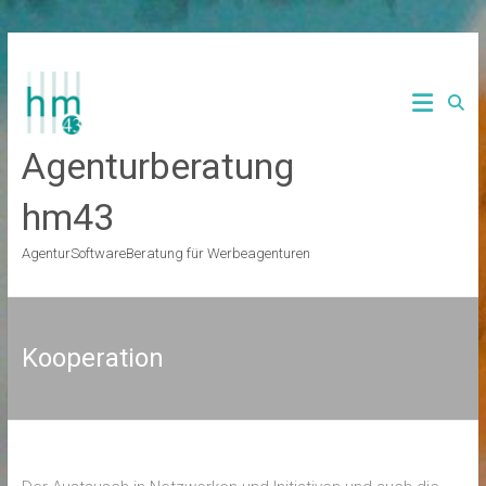
Zum
Inhalt
springen
Agenturberatung
hm43
AgenturSoftwareBeratung für Werbeagenturen
Kooperation