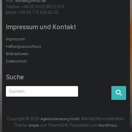
Mail:
kontakt@hm43.de
Telefon: +49 (0) 4102 98 22 579
Mobil: +49 (0) 175 600 65 25
Impressum und Kontakt
Impressum
Haftungsausschluss
Bildnachweis
Datenschutz
Suche
Copyright © 2026
. Alle Rechte vorbehalten.
Agenturberatung hm43
Theme:
von ThemeGrill. Präsentiert von
.
Ample
WordPress