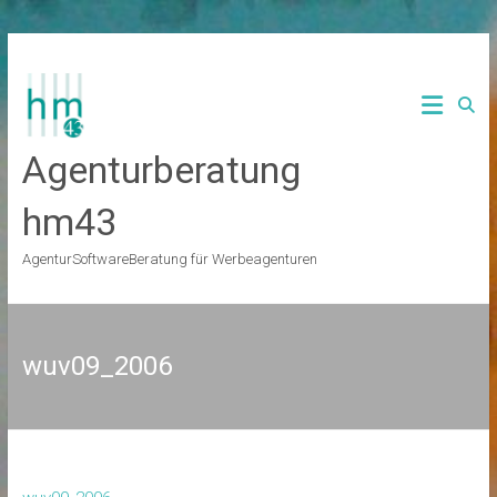
Zum
Inhalt
springen
Agenturberatung
hm43
AgenturSoftwareBeratung für Werbeagenturen
wuv09_2006