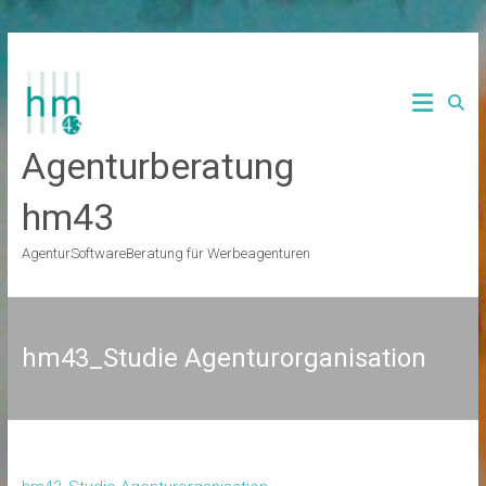
Zum
Inhalt
springen
Agenturberatung
hm43
AgenturSoftwareBeratung für Werbeagenturen
hm43_Studie Agenturorganisation