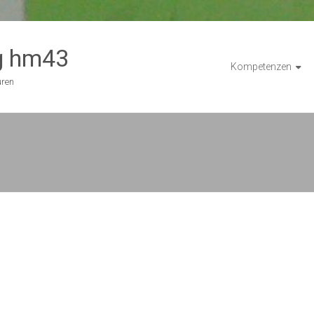
g hm43
Kompetenzen
uren