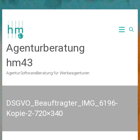
Zum
Inhalt
springen
Agenturberatung
hm43
AgenturSoftwareBeratung für Werbeagenturen
DSGVO_Beauftragter_IMG_6196-
Kopie-2-720×340