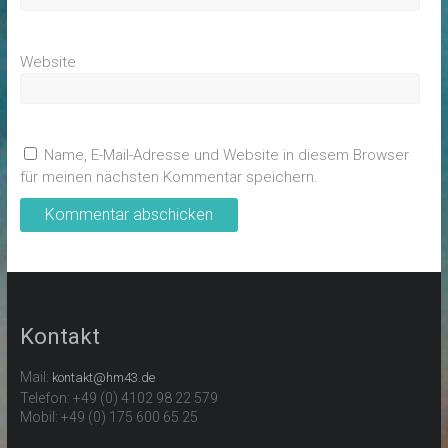
Website
Name, E-Mail-Adresse und Website in diesem Browser
für meinen nächsten Kommentar speichern.
Kontakt
Mail:
kontakt@hm43.de
Telefon: +49 (0) 4102 98 22 579
Mobil: +49 (0) 175 600 65 25