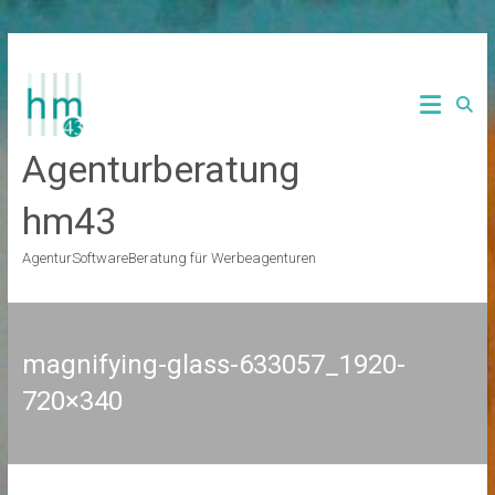
Zum
Inhalt
springen
Agenturberatung
hm43
AgenturSoftwareBeratung für Werbeagenturen
magnifying-glass-633057_1920-
720×340