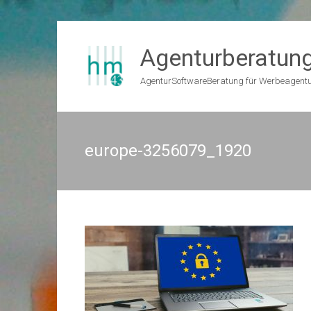
Zum
Inhalt
Agenturberatun
springen
AgenturSoftwareBeratung für Werbeagent
europe-3256079_1920