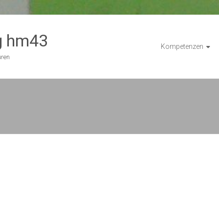
g hm43
Kompetenzen
uren