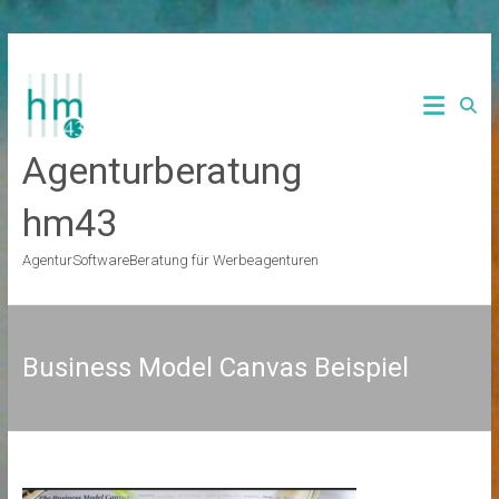
Zum
Inhalt
springen
Agenturberatung
hm43
AgenturSoftwareBeratung für Werbeagenturen
Business Model Canvas Beispiel