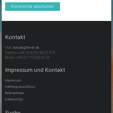
Kontakt
Mail:
kontakt@hm43.de
Telefon: +49 (0) 4102 98 22 579
Mobil: +49 (0) 175 600 65 25
Impressum und Kontakt
Impressum
Haftungsausschluss
Bildnachweis
Datenschutz
Suche