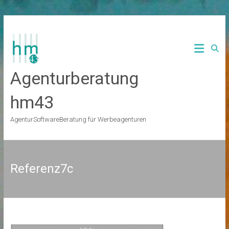
Zum
Inhalt
springen
Agenturberatung
hm43
AgenturSoftwareBeratung für Werbeagenturen
Referenz7c