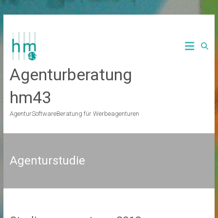
Zum
Inhalt
springen
Agenturberatung
hm43
AgenturSoftwareBeratung für Werbeagenturen
Agenturstudie