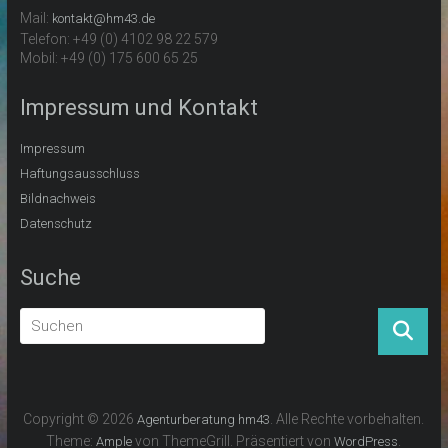
Mail:
kontakt@hm43.de
Telefon: +49 (0) 4102 98 22 579
Mobil: +49 (0) 175 600 65 25
Impressum und Kontakt
Impressum
Haftungsausschluss
Bildnachweis
Datenschutz
Suche
Copyright © 2026
. Alle Rechte vorbehalten.
Agenturberatung hm43
Theme:
von ThemeGrill. Präsentiert von
.
Ample
WordPress