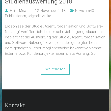
Studienauswertung 2018
Heike Mews
12. November 2018
News hm43
,
Publikationen
,
zeige alle Artikel
Ergebnisse der Studie „Agenturorganisation und Software-
Nutzung“ veröffentlicht Leider sehr viel länger gedauert als
geplant hat die Auswertung der Studie „Agenturorganisation
und Software-Nutzung“. Etwas, das der geneigten Leserin,
dem geneigten Leser möglicherweise bekannt vorkommt:
Externe bzw. Kundenprojekte haben stets Vorrang. So
Weiterlesen
Kontakt