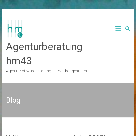
Zum
Inhalt
springen
Agenturberatung
hm43
AgenturSoftwareBeratung für Werbeagenturen
Blog