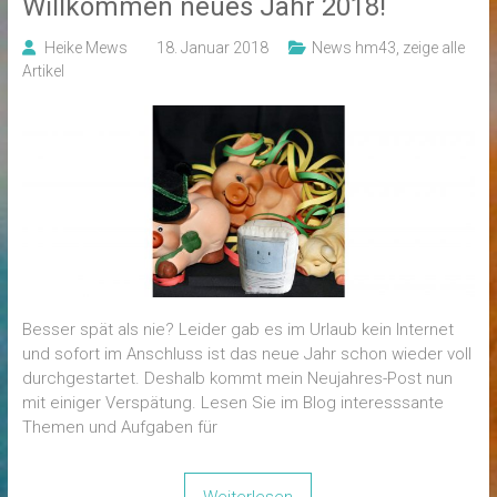
Willkommen neues Jahr 2018!
Heike Mews
18. Januar 2018
News hm43
,
zeige alle
Artikel
Besser spät als nie? Leider gab es im Urlaub kein Internet
und sofort im Anschluss ist das neue Jahr schon wieder voll
durchgestartet. Deshalb kommt mein Neujahres-Post nun
mit einiger Verspätung. Lesen Sie im Blog interesssante
Themen und Aufgaben für
Weiterlesen