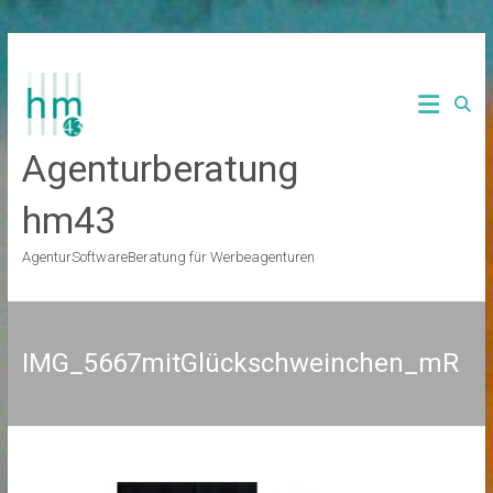
Zum
Inhalt
springen
Agenturberatung
hm43
AgenturSoftwareBeratung für Werbeagenturen
IMG_5667mitGlückschweinchen_mR