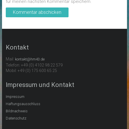
für meinen nächsten Kommentar speichern.
Kontakt
Mail:
kontakt@hm43.de
Telefon: +49 (0) 4102 98 22 579
Mobil: +49 (0) 175 600 65 25
Impressum und Kontakt
Impressum
Haftungsausschluss
Bildnachweis
Datenschutz