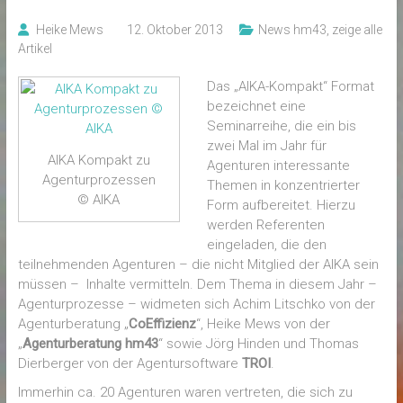
Heike Mews
12. Oktober 2013
News hm43
,
zeige alle
Artikel
Das „AIKA-Kompakt“ Format
bezeichnet eine
Seminarreihe, die ein bis
zwei Mal im Jahr für
AIKA Kompakt zu
Agenturen interessante
Agenturprozessen
Themen in konzentrierter
© AIKA
Form aufbereitet. Hierzu
werden Referenten
eingeladen, die den
teilnehmenden Agenturen – die nicht Mitglied der AIKA sein
müssen – Inhalte vermitteln. Dem Thema in diesem Jahr –
Agenturprozesse – widmeten sich Achim Litschko von der
Agenturberatung „
CoEffizienz
“, Heike Mews von der
„
Agenturberatung hm43
“ sowie Jörg Hinden und Thomas
Dierberger von der Agentursoftware
TROI
.
Immerhin ca. 20 Agenturen waren vertreten, die sich zu