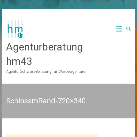
Zum
Inhalt
springen
Agenturberatung
hm43
AgenturSoftwareBeratung für Werbeagenturen
SchlossmRand-720×340