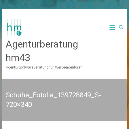
Zum
Inhalt
springen
Agenturberatung
hm43
AgenturSoftwareBeratung für Werbeagenturen
Schuhe_Fotolia_139728849_S-
720×340