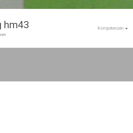
g hm43
Kompetenzen
uren