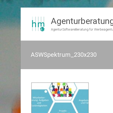
Zum
Inhalt
Agenturberatun
springen
AgenturSoftwareBeratung für Werbeagent
ASWSpektrum_230x230