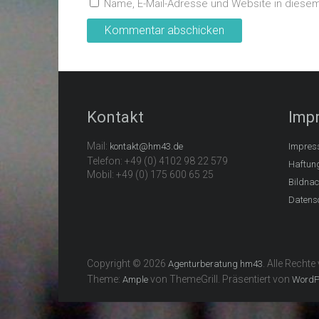
Name, E-Mail-Adresse und Website in diese
Kontakt
Imp
Mail:
kontakt@hm43.de
Impres
Telefon: +49 (0) 4102 98 22 579
Haftun
Mobil: +49 (0) 175 600 65 25
Bildna
Datens
Copyright © 2026
. Alle Rechte
Agenturberatung hm43
Theme:
von ThemeGrill. Präsentiert von
Ample
WordP