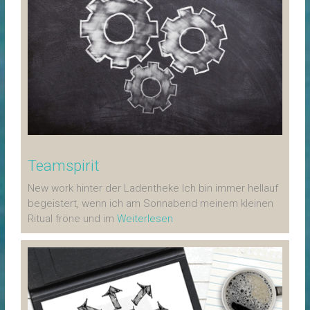
Teamspirit
New work hinter der Ladentheke Ich bin immer hellauf
begeistert, wenn ich am Sonnabend meinem kleinen
Ritual fröne und im
Weiterlesen