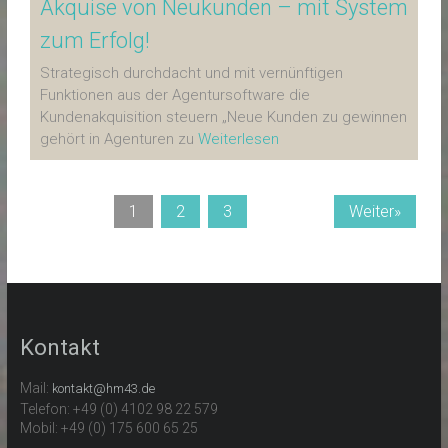
Akquise von Neukunden – mit System
zum Erfolg!
Strategisch durchdacht und mit vernünftigen
Funktionen aus der Agentursoftware die
Kundenakquisition steuern „Neue Kunden zu gewinnen
gehört in Agenturen zu
Weiterlesen
1
2
3
Weiter»
Kontakt
Mail:
kontakt@hm43.de
Telefon: +49 (0) 4102 98 22 579
Mobil: +49 (0) 175 600 65 25