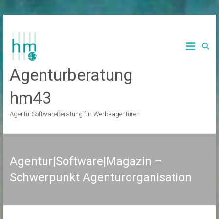
Zum
Inhalt
springen
Agenturberatung
hm43
AgenturSoftwareBeratung für Werbeagenturen
Agentur|Software|Magazin –
Schwerpunkt Agenturorganisation