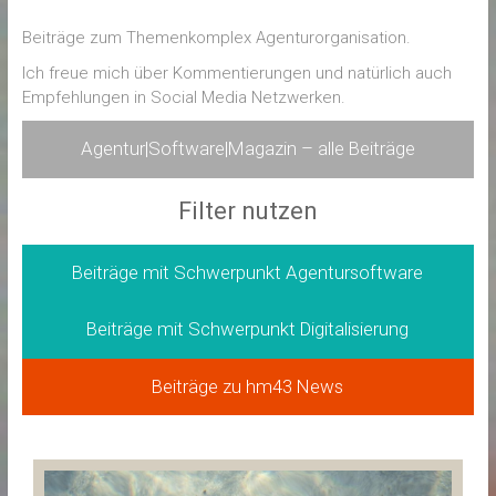
Beiträge zum Themenkomplex Agenturorganisation.
Ich freue mich über Kommentierungen und natürlich auch
Empfehlungen in Social Media Netzwerken.
Agentur|Software|Magazin – alle Beiträge
Filter nutzen
Beiträge mit Schwerpunkt Agentursoftware
Beiträge mit Schwerpunkt Digitalisierung
Beiträge zu hm43 News