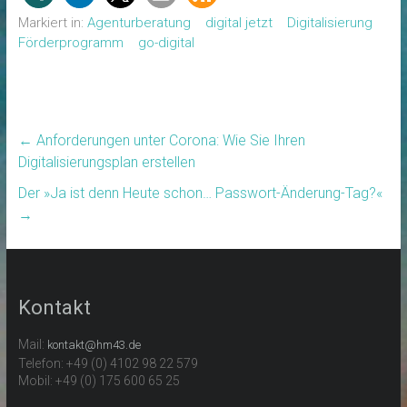
Markiert in:
Agenturberatung
digital jetzt
Digitalisierung
Förderprogramm
go-digital
←
Anforderungen unter Corona: Wie Sie Ihren
Digitalisierungsplan erstellen
Der »Ja ist denn Heute schon… Passwort-Änderung-Tag?«
→
Kontakt
Mail:
kontakt@hm43.de
Telefon: +49 (0) 4102 98 22 579
Mobil: +49 (0) 175 600 65 25