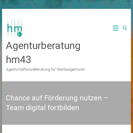
Zum
Inhalt
springen
Agenturberatung
hm43
AgenturSoftwareBeratung für Werbeagenturen
Chance auf Förderung nutzen –
Team digital fortbilden