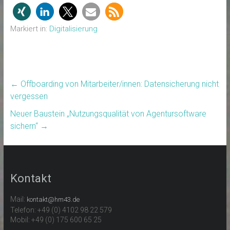
Markiert in:
Digitalisierung
←
Offboarding von Mitarbeiter/innen: Datensicherung nicht
vergessen
Neuer Baustein „Nutzungsqualität von Agentursoftware
sichern“
→
Kontakt
Mail:
kontakt@hm43.de
Telefon: +49 (0) 4102 98 22 579
Mobil: +49 (0) 175 600 65 25