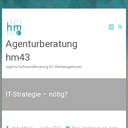
Zum
Inhalt
springen
Agenturberatung
hm43
AgenturSoftwareBeratung für Werbeagenturen
IT-Strategie – nötig?