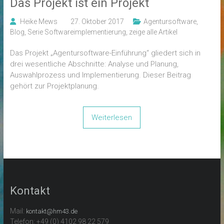
Das Projekt ist ein Projekt
Heike Mews
27. Oktober 2017
Agentursoftware
,
Blog
,
Serie Softwareimplementierung
,
zeige alle Artikel
Das Projekt „Agentursoftware-Einführung“ gliedert sich in
drei wesentliche Abschnitte: Analyse und Planung,
Auswahlprozess und Implementierung. Dieser Beitrag
gehört zur Projektplanung.
Weiterlesen
Kontakt
Mail:
kontakt@hm43.de
Telefon: +49 (0) 4102 98 22 579