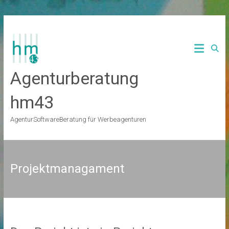
Zum
Inhalt
springen
Agenturberatung
hm43
AgenturSoftwareBeratung für Werbeagenturen
Projektmanagament