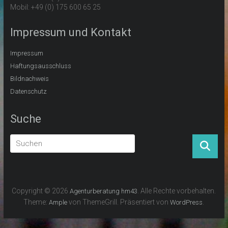
Mobil: +49 (0) 175 600 65 25
Impressum und Kontakt
Impressum
Haftungsausschluss
Bildnachweis
Datenschutz
Suche
Copyright © 2026
. Alle Rechte vorbehalten.
Agenturberatung hm43
Theme:
von ThemeGrill. Präsentiert von
.
Ample
WordPress