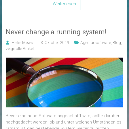
Weiterlesen
Never change a running system!
Heike Mews
3. Oktober 2019
Agentursoftware
,
Blog
,
zeige alle Artikel
Bevor eine neue Software angeschafft wird, sollte darüber
nachgedacht werden, ob und unter welchen Umständen es
ratsam ist, das bestehende System weiter zu nutzen.