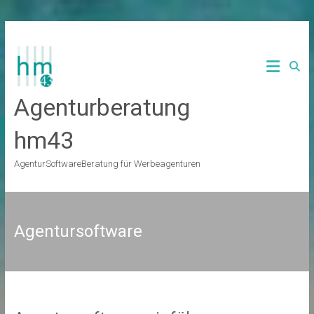
Zum
Inhalt
springen
Agenturberatung
hm43
AgenturSoftwareBeratung für Werbeagenturen
Agentursoftware