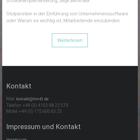
Softwareimplementierung
,
zeige alle Artikel
Stolperstein in der Einführung von Unternehmenssoftware
oder Warum es wichtig ist, Mitarbeitende einzubinden
Weiterlesen
Kontakt
Mail:
kontakt@hm43.de
Telefon: +49 (0) 4102 98 22 579
Mobil: +49 (0) 175 600 65 25
Impressum und Kontakt
Impressum