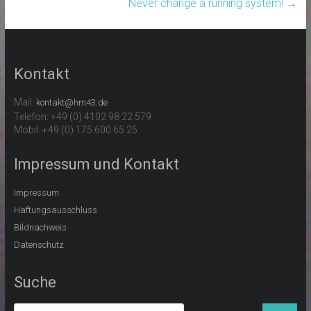
Never change a running system!
→
Kontakt
Mail:
kontakt@hm43.de
Telefon: +49 (0) 4102 98 22 579
Mobil: +49 (0) 175 600 65 25
Impressum und Kontakt
Impressum
Haftungsausschluss
Bildnachweis
Datenschutz
Suche