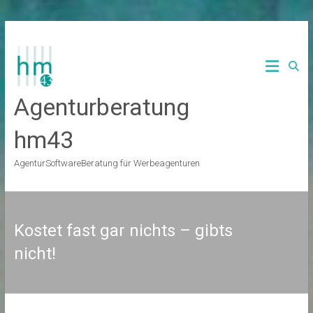
Zum
Inhalt
springen
Agenturberatung
hm43
AgenturSoftwareBeratung für Werbeagenturen
Kostet fast gar nichts – gibts
nicht!