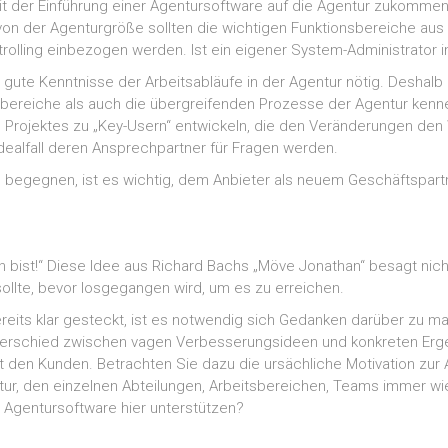
 der Einführung einer Agentursoftware auf die Agentur zukommen
on der Agenturgröße sollten die wichtigen Funktionsbereiche au
rolling einbezogen werden. Ist ein eigener System-Administrator 
gute Kenntnisse der Arbeitsabläufe in der Agentur nötig. Deshalb 
nbereiche als auch die übergreifenden Prozesse der Agentur kenn
 Projektes zu „Key-Usern“ entwickeln, die den Veränderungen den
ealfall deren Ansprechpartner für Fragen werden.
begegnen, ist es wichtig, dem Anbieter als neuem Geschäftspart
bist!“ Diese Idee aus Richard Bachs „Möve Jonathan“ besagt nicht
llte, bevor losgegangen wird, um es zu erreichen.
bereits klar gesteckt, ist es notwendig sich Gedanken darüber zu 
nterschied zwischen vagen Verbesserungsideen und konkreten Erg
 den Kunden. Betrachten Sie dazu die ursächliche Motivation zur
tur, den einzelnen Abteilungen, Arbeitsbereichen, Teams immer w
r Agentursoftware hier unterstützen?