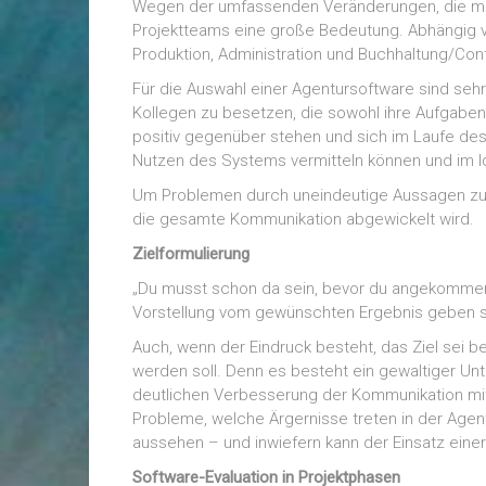
Wegen der umfassenden Veränderungen, die mit
Projektteams eine große Bedeutung. Abhängig v
Produktion, Administration und Buchhaltung/Cont
Für die Auswahl einer Agentursoftware sind sehr 
Kollegen zu besetzen, die sowohl ihre Aufgabe
positiv gegenüber stehen und sich im Laufe des
Nutzen des Systems vermitteln können und im Id
Um Problemen durch uneindeutige Aussagen zu 
die gesamte Kommunikation abgewickelt wird.
Zielformulierung
„Du musst schon da sein, bevor du angekommen 
Vorstellung vom gewünschten Ergebnis geben so
Auch, wenn der Eindruck besteht, das Ziel sei 
werden soll. Denn es besteht ein gewaltiger U
deutlichen Verbesserung der Kommunikation mit
Probleme, welche Ärgernisse treten in der Agen
aussehen – und inwiefern kann der Einsatz eine
Software-Evaluation in Projektphasen