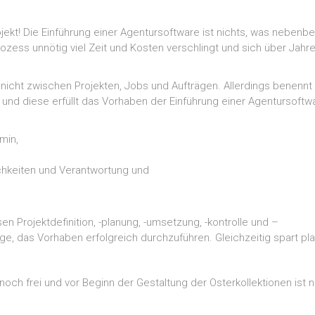
ojekt! Die Einführung einer Agentursoftware ist nichts, was nebenb
rozess unnötig viel Zeit und Kosten verschlingt und sich über Jahr
n nicht zwischen Projekten, Jobs und Aufträgen. Allerdings benenn
d diese erfüllt das Vorhaben der Einführung einer Agentursoftware
min,
ichkeiten und Verantwortung und
n Projektdefinition, -planung, -umsetzung, -kontrolle und –
ge, das Vorhaben erfolgreich durchzuführen. Gleichzeitig spart pl
ch frei und vor Beginn der Gestaltung der Osterkollektionen ist no