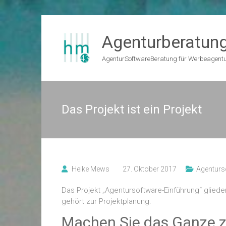
Zum
Inhalt
Agenturberatun
springen
AgenturSoftwareBeratung für Werbeagent
Das Projekt ist ein Projekt
Heike Mews
27. Oktober 2017
Agenturs
Das Projekt „Agentursoftware-Einführung“ gliede
gehört zur Projektplanung.
Machen Sie das Ganze zu