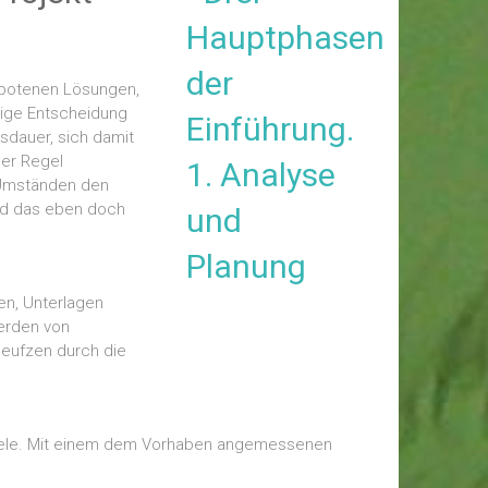
gebotenen Lösungen,
llige Entscheidung
sdauer, sich damit
der Regel
r Umständen den
und das eben doch
en, Unterlagen
erden von
Seufzen durch die
r Ziele. Mit einem dem Vorhaben angemessenen