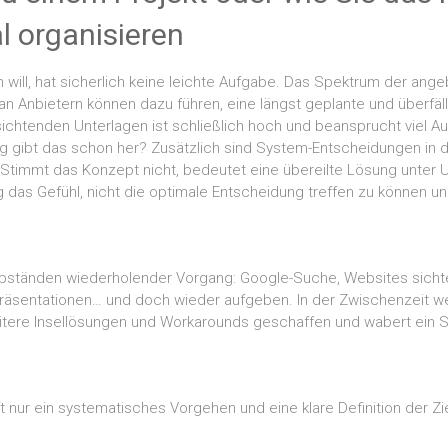
 organisieren
will, hat sicherlich keine leichte Aufgabe. Das Spektrum der an
l an Anbietern können dazu führen, eine längst geplante und überfä
ichtenden Unterlagen ist schließlich hoch und beansprucht viel Au
g gibt das schon her? Zusätzlich sind System-Entscheidungen in 
en. Stimmt das Konzept nicht, bedeutet eine übereilte Lösung unte
ig das Gefühl, nicht die optimale Entscheidung treffen zu können 
 Abständen wiederholender Vorgang: Google-Suche, Websites sicht
Präsentationen… und doch wieder aufgeben. In der Zwischenzeit w
eitere Insellösungen und Workarounds geschaffen und wabert ein 
ft nur ein systematisches Vorgehen und eine klare Definition de