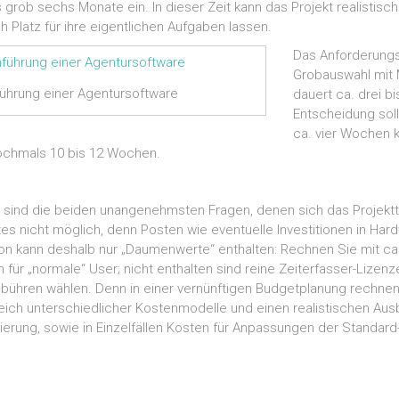
 grob sechs Monate ein. In dieser Zeit kann das Projekt realistisc
 Platz für ihre eigentlichen Aufgaben lassen.
Das Anforderungsp
Grobauswahl mit 
nführung einer Agentursoftware
dauert ca. drei b
Entscheidung soll
ca. vier Wochen k
ochmals 10 bis 12 Wochen.
?“, sind die beiden unangenehmsten Fragen, denen sich das Projekt
es nicht möglich, denn Posten wie eventuelle Investitionen in Ha
on kann deshalb nur „Daumenwerte“ enthalten: Rechnen Sie mit ca. 
 für „normale“ User; nicht enthalten sind reine Zeiterfasser-Lizenz
ühren wählen. Denn in einer vernünftigen Budgetplanung rechnen 
leich unterschiedlicher Kostenmodelle und einen realistischen Au
ierung, sowie in Einzelfällen Kosten für Anpassungen der Standar