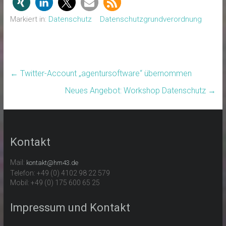
Markiert in:
Datenschutz
Datenschutzgrundverordnung
←
Twitter-Account „agentursoftware“ übernommen
Neues Angebot: Workshop Datenschutz
→
Kontakt
Mail:
kontakt@hm43.de
Telefon: +49 (0) 4102 98 22 579
Mobil: +49 (0) 175 600 65 25
Impressum und Kontakt