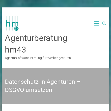
Zum
Inhalt
springen
Agenturberatung
hm43
AgenturSoftwareBeratung für Werbeagenturen
Datenschutz in Agenturen –
DSGVO umsetzen